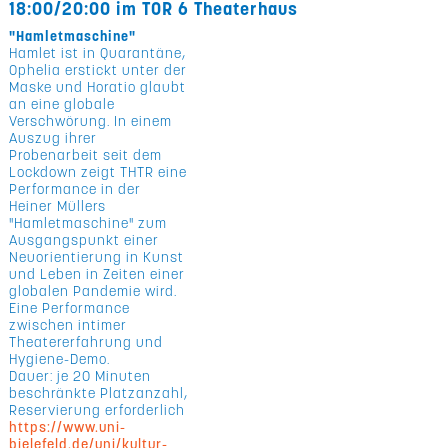
18:00/20:00 im TOR 6 Theaterhaus
"Hamletmaschine"
Hamlet ist in Quarantäne,
Ophelia erstickt unter der
Maske und Horatio glaubt
an eine globale
Verschwörung. In einem
Auszug ihrer
Probenarbeit seit dem
Lockdown zeigt THTR eine
Performance in der
Heiner Müllers
"Hamletmaschine" zum
Ausgangspunkt einer
Neuorientierung in Kunst
und Leben in Zeiten einer
globalen Pandemie wird.
Eine Performance
zwischen intimer
Theatererfahrung und
Hygiene-Demo.
Dauer: je 20 Minuten
beschränkte Platzanzahl,
Reservierung erforderlich
https://www.uni-
bielefeld.de/uni/kultur-