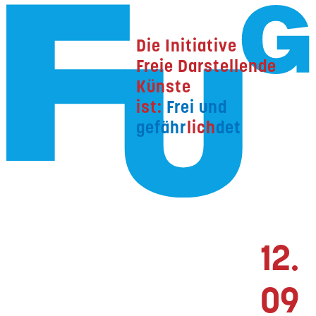
Die Initiative
Freie Darstellende
Künste
ist:
Frei und
gefähr
lich
det
12.
09