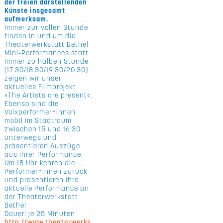
der freien darstellenden
Künste insgesamt
aufmerksam.
Immer zur vollen Stunde
finden in und um die
Theaterwerkstatt Bethel
Mini-Performances statt.
Immer zu halben Stunde
(17.30/18.30/19.30/20.30)
zeigen wir unser
aktuelles Filmprojekt
»The Artists are present«.
Ebenso sind die
Volxperformer*innen
mobil im Stadtraum
zwischen 15 und 16.30
unterwegs und
präsentieren Auszüge
aus ihrer Performance.
Um 18 Uhr kehren die
Performer*innen zurück
und präsentieren ihre
aktuelle Performance an
der Theaterwerkstatt
Bethel
Dauer: je 25 Minuten
http://www.theaterwerks