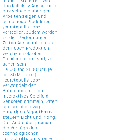
In der Installation wird
das Kollektiv Ausschnitte
aus seinen bisherigen
Arbeiten zeigen und
seine neue Produktion
„caretopulis Lab“
vorstellen. Zudem werden
zu den Performance
Zeiten Ausschnitte aus
der neuen Produktion,
welche im Oktober
Premiere feiern wird, zu
sehen sein
(19:00 und 21:00 Uhr, je
ca. 30 Minuten).
„caretopulis Lab“
verwandelt den
Bühnenraum in ein
interaktives Spielfeld.
Sensoren sammeln Daten,
speisen den ewig
hungrigen Algorithmus,
steuern Licht und Klang.
Drei Androiden preisen
die Vorzüge des
technologischen
Fortschritts an, streiten